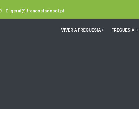
0
geral@jf-encostadosol.pt
VIVER A FREGUESIA
FREGUESIA