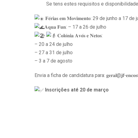
Se tens estes requisitos e disponibilidade
𝐅𝐞́𝐫𝐢𝐚𝐬 𝐞𝐦 𝐌𝐨𝐯𝐢𝐦𝐞𝐧𝐭𝐨: 29 de junho a 17 de 
𝐀𝐪𝐮𝐚 𝐅𝐮𝐧: – 17 a 26 de julho
𝐂𝐨𝐥𝐨́𝐧𝐢𝐚 𝐀𝐯𝐨́𝐬 𝐞 𝐍𝐞𝐭𝐨𝐬:
– 20 a 24 de julho
– 27 a 31 de julho
– 3 a 7 de agosto
Envia a ficha de candidatura para: 𝐠𝐞𝐫𝐚𝐥@𝐣𝐟-𝐞𝐧𝐜𝐨𝐬𝐭𝐚𝐝
Inscrições até 20 de março