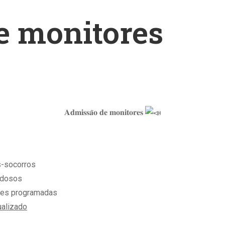
e monitores
𝐀𝐝𝐦𝐢𝐬𝐬𝐚̃𝐨 𝐝𝐞 𝐦𝐨𝐧𝐢𝐭𝐨𝐫𝐞𝐬
s-socorros
 idosos
ades programadas
ualizado