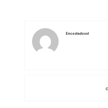
Encostadosol
C