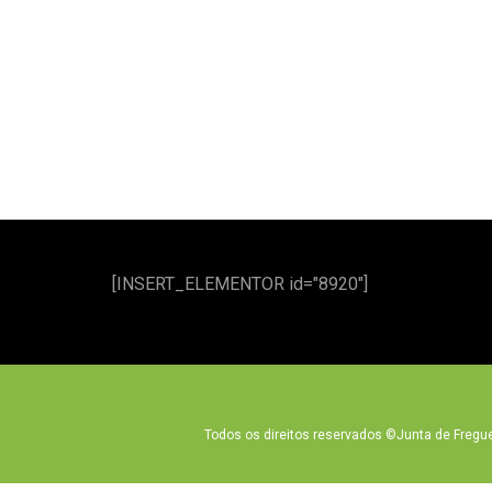
[INSERT_ELEMENTOR id="8920"]
Todos os direitos reservados ©
Junta de Fregue