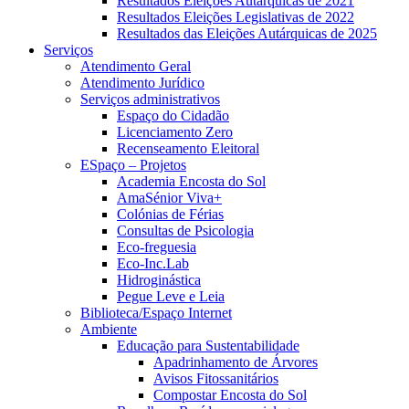
Resultados Eleições Autárquicas de 2021
Resultados Eleições Legislativas de 2022
Resultados das Eleições Autárquicas de 2025
Serviços
Atendimento Geral
Atendimento Jurídico
Serviços administrativos
Espaço do Cidadão
Licenciamento Zero
Recenseamento Eleitoral
ESpaço – Projetos
Academia Encosta do Sol
AmaSénior Viva+
Colónias de Férias
Consultas de Psicologia
Eco-freguesia
Eco-Inc.Lab
Hidroginástica
Pegue Leve e Leia
Biblioteca/Espaço Internet
Ambiente
Educação para Sustentabilidade
Apadrinhamento de Árvores
Avisos Fitossanitários
Compostar Encosta do Sol