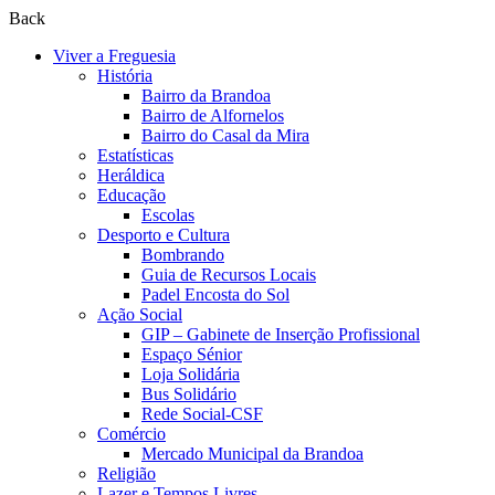
Back
Viver a Freguesia
História
Bairro da Brandoa
Bairro de Alfornelos
Bairro do Casal da Mira
Estatísticas
Heráldica
Educação
Escolas
Desporto e Cultura
Bombrando
Guia de Recursos Locais
Padel Encosta do Sol
Ação Social
GIP – Gabinete de Inserção Profissional
Espaço Sénior
Loja Solidária
Bus Solidário
Rede Social-CSF
Comércio
Mercado Municipal da Brandoa
Religião
Lazer e Tempos Livres