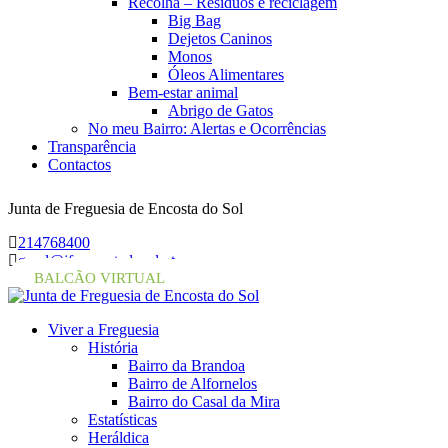
Recolha – Resíduos e reciclagem
Big Bag
Dejetos Caninos
Monos
Óleos Alimentares
Bem-estar animal
Abrigo de Gatos
No meu Bairro: Alertas e Ocorrências
Transparência
Contactos
Junta de Freguesia de Encosta do Sol
214768400
geral@jf-encostadosol.pt
BALCÃO VIRTUAL
Viver a Freguesia
História
Bairro da Brandoa
Bairro de Alfornelos
Bairro do Casal da Mira
Estatísticas
Heráldica