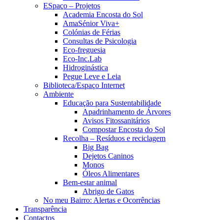
ESpaço – Projetos
Academia Encosta do Sol
AmaSénior Viva+
Colónias de Férias
Consultas de Psicologia
Eco-freguesia
Eco-Inc.Lab
Hidroginástica
Pegue Leve e Leia
Biblioteca/Espaço Internet
Ambiente
Educação para Sustentabilidade
Apadrinhamento de Árvores
Avisos Fitossanitários
Compostar Encosta do Sol
Recolha – Resíduos e reciclagem
Big Bag
Dejetos Caninos
Monos
Óleos Alimentares
Bem-estar animal
Abrigo de Gatos
No meu Bairro: Alertas e Ocorrências
Transparência
Contactos