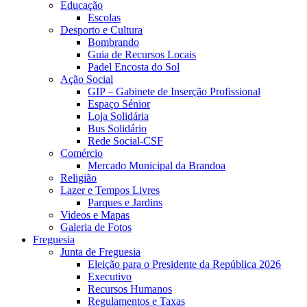
Educação
Escolas
Desporto e Cultura
Bombrando
Guia de Recursos Locais
Padel Encosta do Sol
Ação Social
GIP – Gabinete de Inserção Profissional
Espaço Sénior
Loja Solidária
Bus Solidário
Rede Social-CSF
Comércio
Mercado Municipal da Brandoa
Religião
Lazer e Tempos Livres
Parques e Jardins
Videos e Mapas
Galeria de Fotos
Freguesia
Junta de Freguesia
Eleição para o Presidente da República 2026
Executivo
Recursos Humanos
Regulamentos e Taxas