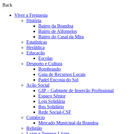
Back
Viver a Freguesia
História
Bairro da Brandoa
Bairro de Alfornelos
Bairro do Casal da Mira
Estatísticas
Heráldica
Educação
Escolas
Desporto e Cultura
Bombrando
Guia de Recursos Locais
Padel Encosta do Sol
Ação Social
GIP – Gabinete de Inserção Profissional
Espaço Sénior
Loja Solidária
Bus Solidário
Rede Social-CSF
Comércio
Mercado Municipal da Brandoa
Religião
Lazer e Tempos Livres