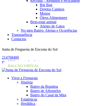
Recolha – Resíduos e reciclagem
Big Bag
Dejetos Caninos
Monos
Óleos Alimentares
Bem-estar animal
Abrigo de Gatos
No meu Bairro: Alertas e Ocorrências
Transparência
Contactos
Junta de Freguesia de Encosta do Sol
214768400
geral@jf-encostadosol.pt
BALCÃO VIRTUAL
Viver a Freguesia
História
Bairro da Brandoa
Bairro de Alfornelos
Bairro do Casal da Mira
Estatísticas
Heráldica