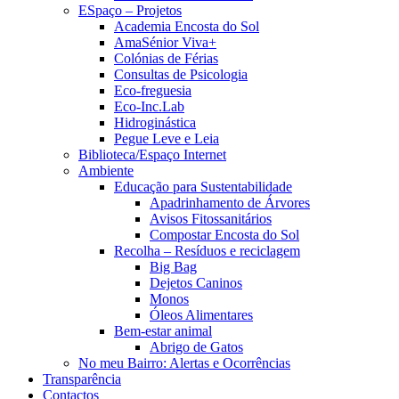
ESpaço – Projetos
Academia Encosta do Sol
AmaSénior Viva+
Colónias de Férias
Consultas de Psicologia
Eco-freguesia
Eco-Inc.Lab
Hidroginástica
Pegue Leve e Leia
Biblioteca/Espaço Internet
Ambiente
Educação para Sustentabilidade
Apadrinhamento de Árvores
Avisos Fitossanitários
Compostar Encosta do Sol
Recolha – Resíduos e reciclagem
Big Bag
Dejetos Caninos
Monos
Óleos Alimentares
Bem-estar animal
Abrigo de Gatos
No meu Bairro: Alertas e Ocorrências
Transparência
Contactos