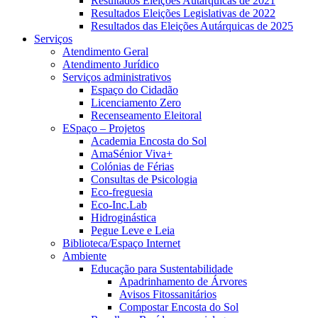
Resultados Eleições Autárquicas de 2021
Resultados Eleições Legislativas de 2022
Resultados das Eleições Autárquicas de 2025
Serviços
Atendimento Geral
Atendimento Jurídico
Serviços administrativos
Espaço do Cidadão
Licenciamento Zero
Recenseamento Eleitoral
ESpaço – Projetos
Academia Encosta do Sol
AmaSénior Viva+
Colónias de Férias
Consultas de Psicologia
Eco-freguesia
Eco-Inc.Lab
Hidroginástica
Pegue Leve e Leia
Biblioteca/Espaço Internet
Ambiente
Educação para Sustentabilidade
Apadrinhamento de Árvores
Avisos Fitossanitários
Compostar Encosta do Sol