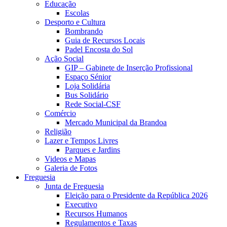
Educação
Escolas
Desporto e Cultura
Bombrando
Guia de Recursos Locais
Padel Encosta do Sol
Ação Social
GIP – Gabinete de Inserção Profissional
Espaço Sénior
Loja Solidária
Bus Solidário
Rede Social-CSF
Comércio
Mercado Municipal da Brandoa
Religião
Lazer e Tempos Livres
Parques e Jardins
Videos e Mapas
Galeria de Fotos
Freguesia
Junta de Freguesia
Eleição para o Presidente da República 2026
Executivo
Recursos Humanos
Regulamentos e Taxas