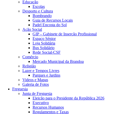
Educação
Escolas
Desporto e Cultura
Bombrando
Guia de Recursos Locais
Padel Encosta do Sol
Ação Social
GIP – Gabinete de Inserção Profissional
Espaço Sénior
Loja Solidária
Bus Solidário
Rede Social-CSF
Comércio
Mercado Municipal da Brandoa
Religião
Lazer e Tempos Livres
Parques e Jardins
Videos e Mapas
Galeria de Fotos
Freguesia
Junta de Freguesia
Eleição para o Presidente da República 2026
Executivo
Recursos Humanos
Regulamentos e Taxas