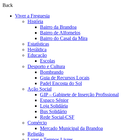
Back
Viver a Freguesia
História
Bairro da Brandoa
Bairro de Alfornelos
Bairro do Casal da Mira
Estatísticas
Heráldica
Educação
Escolas
Desporto e Cultura
Bombrando
Guia de Recursos Locais
Padel Encosta do Sol
Ação Social
GIP – Gabinete de Inserção Profissional
Espaço Sénior
Loja Solidária
Bus Solidário
Rede Social-CSF
Comércio
Mercado Municipal da Brandoa
Religião
Lazer e Tempos Livres