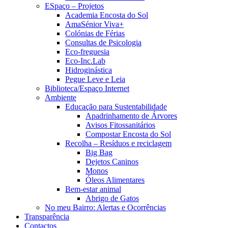
ESpaço – Projetos
Academia Encosta do Sol
AmaSénior Viva+
Colónias de Férias
Consultas de Psicologia
Eco-freguesia
Eco-Inc.Lab
Hidroginástica
Pegue Leve e Leia
Biblioteca/Espaço Internet
Ambiente
Educação para Sustentabilidade
Apadrinhamento de Árvores
Avisos Fitossanitários
Compostar Encosta do Sol
Recolha – Resíduos e reciclagem
Big Bag
Dejetos Caninos
Monos
Óleos Alimentares
Bem-estar animal
Abrigo de Gatos
No meu Bairro: Alertas e Ocorrências
Transparência
Contactos