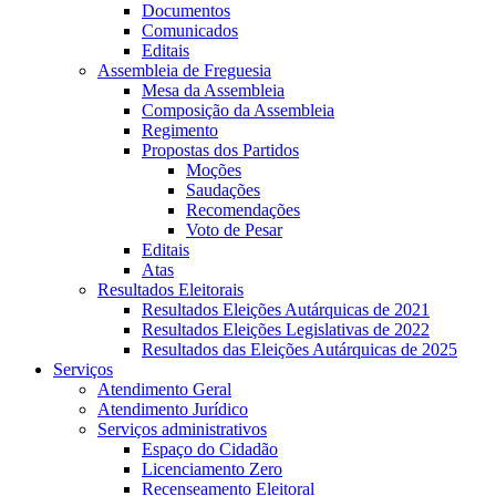
Documentos
Comunicados
Editais
Assembleia de Freguesia
Mesa da Assembleia
Composição da Assembleia
Regimento
Propostas dos Partidos
Moções
Saudações
Recomendações
Voto de Pesar
Editais
Atas
Resultados Eleitorais
Resultados Eleições Autárquicas de 2021
Resultados Eleições Legislativas de 2022
Resultados das Eleições Autárquicas de 2025
Serviços
Atendimento Geral
Atendimento Jurídico
Serviços administrativos
Espaço do Cidadão
Licenciamento Zero
Recenseamento Eleitoral