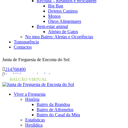
Recolha – Resíduos e reciclagem
Big Bag
Dejetos Caninos
Monos
Óleos Alimentares
Bem-estar animal
Abrigo de Gatos
No meu Bairro: Alertas e Ocorrências
Transparência
Contactos
Junta de Freguesia de Encosta do Sol
214768400
geral@jf-encostadosol.pt
BALCÃO VIRTUAL
Viver a Freguesia
História
Bairro da Brandoa
Bairro de Alfornelos
Bairro do Casal da Mira
Estatísticas
Heráldica