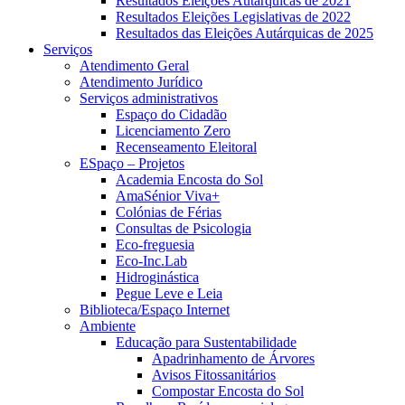
Resultados Eleições Autárquicas de 2021
Resultados Eleições Legislativas de 2022
Resultados das Eleições Autárquicas de 2025
Serviços
Atendimento Geral
Atendimento Jurídico
Serviços administrativos
Espaço do Cidadão
Licenciamento Zero
Recenseamento Eleitoral
ESpaço – Projetos
Academia Encosta do Sol
AmaSénior Viva+
Colónias de Férias
Consultas de Psicologia
Eco-freguesia
Eco-Inc.Lab
Hidroginástica
Pegue Leve e Leia
Biblioteca/Espaço Internet
Ambiente
Educação para Sustentabilidade
Apadrinhamento de Árvores
Avisos Fitossanitários
Compostar Encosta do Sol