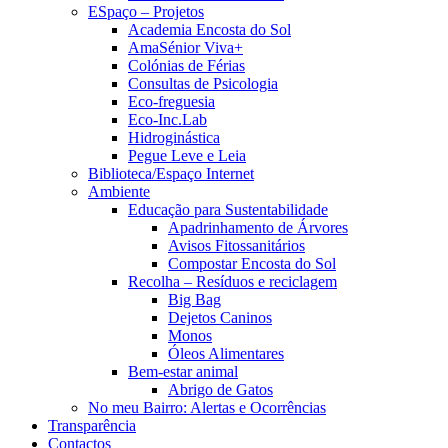
ESpaço – Projetos
Academia Encosta do Sol
AmaSénior Viva+
Colónias de Férias
Consultas de Psicologia
Eco-freguesia
Eco-Inc.Lab
Hidroginástica
Pegue Leve e Leia
Biblioteca/Espaço Internet
Ambiente
Educação para Sustentabilidade
Apadrinhamento de Árvores
Avisos Fitossanitários
Compostar Encosta do Sol
Recolha – Resíduos e reciclagem
Big Bag
Dejetos Caninos
Monos
Óleos Alimentares
Bem-estar animal
Abrigo de Gatos
No meu Bairro: Alertas e Ocorrências
Transparência
Contactos