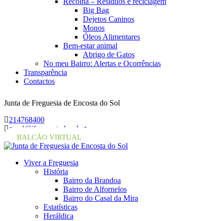
Recolha – Resíduos e reciclagem
Big Bag
Dejetos Caninos
Monos
Óleos Alimentares
Bem-estar animal
Abrigo de Gatos
No meu Bairro: Alertas e Ocorrências
Transparência
Contactos
Junta de Freguesia de Encosta do Sol
214768400
geral@jf-encostadosol.pt
BALCÃO VIRTUAL
Viver a Freguesia
História
Bairro da Brandoa
Bairro de Alfornelos
Bairro do Casal da Mira
Estatísticas
Heráldica