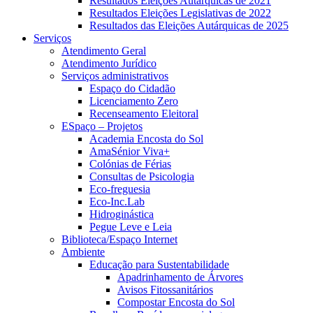
Resultados Eleições Autárquicas de 2021
Resultados Eleições Legislativas de 2022
Resultados das Eleições Autárquicas de 2025
Serviços
Atendimento Geral
Atendimento Jurídico
Serviços administrativos
Espaço do Cidadão
Licenciamento Zero
Recenseamento Eleitoral
ESpaço – Projetos
Academia Encosta do Sol
AmaSénior Viva+
Colónias de Férias
Consultas de Psicologia
Eco-freguesia
Eco-Inc.Lab
Hidroginástica
Pegue Leve e Leia
Biblioteca/Espaço Internet
Ambiente
Educação para Sustentabilidade
Apadrinhamento de Árvores
Avisos Fitossanitários
Compostar Encosta do Sol