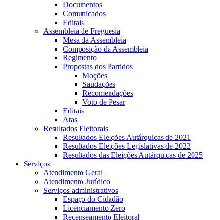
Documentos
Comunicados
Editais
Assembleia de Freguesia
Mesa da Assembleia
Composição da Assembleia
Regimento
Propostas dos Partidos
Moções
Saudações
Recomendações
Voto de Pesar
Editais
Atas
Resultados Eleitorais
Resultados Eleições Autárquicas de 2021
Resultados Eleições Legislativas de 2022
Resultados das Eleições Autárquicas de 2025
Serviços
Atendimento Geral
Atendimento Jurídico
Serviços administrativos
Espaço do Cidadão
Licenciamento Zero
Recenseamento Eleitoral