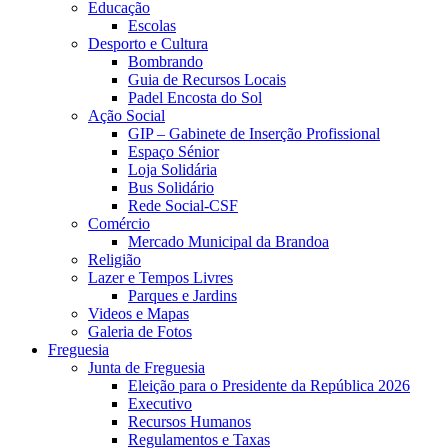
Educação
Escolas
Desporto e Cultura
Bombrando
Guia de Recursos Locais
Padel Encosta do Sol
Ação Social
GIP – Gabinete de Inserção Profissional
Espaço Sénior
Loja Solidária
Bus Solidário
Rede Social-CSF
Comércio
Mercado Municipal da Brandoa
Religião
Lazer e Tempos Livres
Parques e Jardins
Videos e Mapas
Galeria de Fotos
Freguesia
Junta de Freguesia
Eleição para o Presidente da República 2026
Executivo
Recursos Humanos
Regulamentos e Taxas