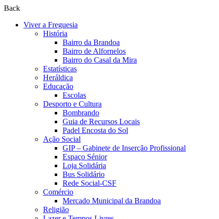
Back
Viver a Freguesia
História
Bairro da Brandoa
Bairro de Alfornelos
Bairro do Casal da Mira
Estatísticas
Heráldica
Educação
Escolas
Desporto e Cultura
Bombrando
Guia de Recursos Locais
Padel Encosta do Sol
Ação Social
GIP – Gabinete de Inserção Profissional
Espaço Sénior
Loja Solidária
Bus Solidário
Rede Social-CSF
Comércio
Mercado Municipal da Brandoa
Religião
Lazer e Tempos Livres