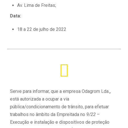
Av. Lima de Freitas;
Data
:
18 a 22 de julho de 2022
Serve
para informar
,
que a
empresa Odagrom L
da
.
,
está autorizada a ocupar a via
pública/condicionamento de trânsito, para efetuar
trabalhos
no
âmbit
o
da Empreitada
no
9/22
–
Execuçã
o e
instalação
e
dispositivos de proteção